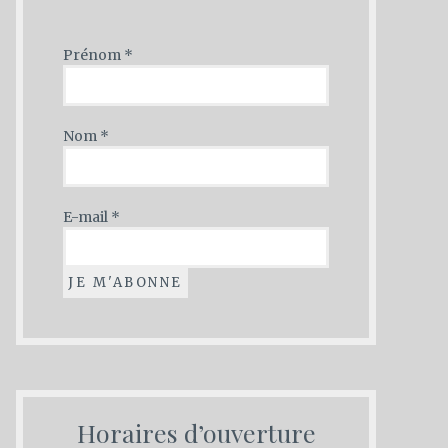
Prénom
*
Nom
*
E-mail
*
Horaires d’ouverture